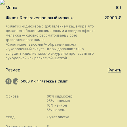
Меню
(0)
Жилет Red travertine алый меланж
20000
₽
Жилет из кидмохера с добавлением кашемира, что
делает его более мягким, теплым и создает эффект
меланжа — словно рассматриваешь срез
травертинового камня.
Жилет имеет высокий V-образный вырез
и укороченный силуэт. Чтобы дополнительно
вспушить изделие, можно аккуратно прочесать его
пуходеркой или расческой-щеткой.
Размер
Купить
5000 ₽ х 4 платежа в Сплит
Основа:
60% кидмохер
25% кашемир
10% нейлон
5% шерсть
Уход:
Сухая чистка
Размер на модели
S