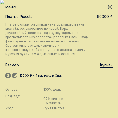
Меню
(0)
Платье Piccola
60000
₽
Платье с открытой спиной из натурального шелка
цвета taupe, скроенное по косой. Верх
двухслойный, юбка на подкладке, изделие не
просвечивает, низ обработан ролевым швом. Сзади
фиксируется пуговицами на кокетке и тонкими
бретелями, вторящими хрупкости
женского силуэта. Застегнуть его должна помочь
мужская рука и там же, на спине, и остаться.
Размер
Купить
15000 ₽ х 4 платежа в Сплит
Основа:
100% шелк
Подклад:
97% вискоза
3% эластан
Уход:
Сухая чистка