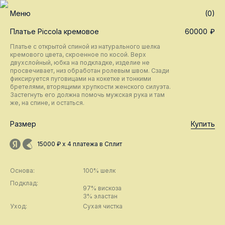
Меню
(0)
Платье Piccola кремовое
60000
₽
Платье с открытой спиной из натурального шелка
кремового цвета, скроенное по косой. Верх
двухслойный, юбка на подкладке, изделие не
просвечивает, низ обработан ролевым швом. Сзади
фиксируется пуговицами на кокетке и тонкими
бретелями, вторящими хрупкости женского силуэта.
Застегнуть его должна помочь мужская рука и там
же, на спине, и остаться.
Размер
Купить
15000 ₽ х 4 платежа в Сплит
Основа:
100% шелк
Подклад:
97% вискоза
3% эластан
Уход:
Сухая чистка